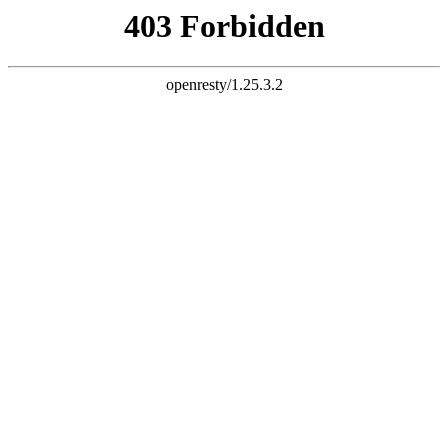
K8一触即发人生赢家



首页
公司简介

公司简介
企业文化
厂容厂貌
新闻动态

公司新闻
行业资讯
企业视频
产品展示

液压翻板机
集装箱翻转机