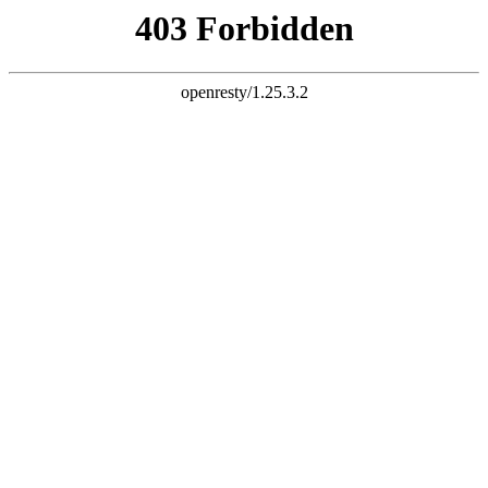
K8一触即发人生赢家



首页
公司简介

公司简介
企业文化
厂容厂貌
新闻动态

公司新闻
行业资讯
企业视频
产品展示

液压翻板机
集装箱翻转机