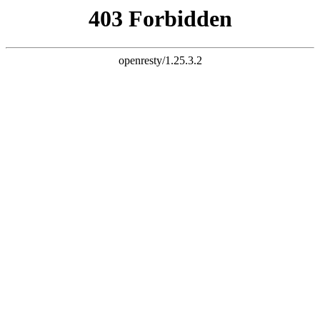
天生赢家一触即发凯发
您好！欢迎访问深圳市天生赢家一触即发凯发有限公司官方网站
网站首页
关于我们
业务范围
项目