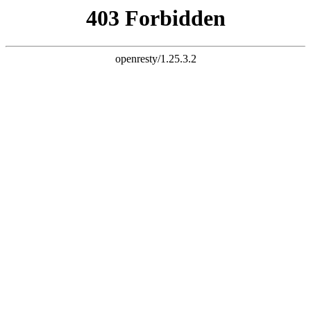
K8一触即发人生赢家



首页
公司简介

公司简介
企业文化
厂容厂貌
新闻动态

公司新闻
行业资讯
企业视频
产品展示

液压翻板机
集装箱翻转机