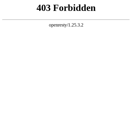
天生赢家一触即发凯发
您好！欢迎访问深圳市天生赢家一触即发凯发有限公司官方网站
网站首页
关于我们
业务范围
项目