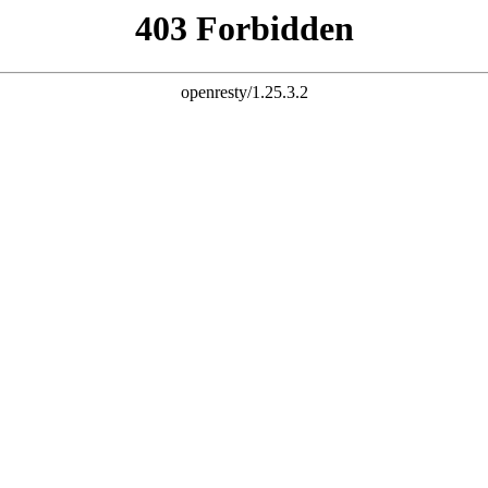
司官方网站
业务范围
项目案例
产品展示
新闻动态