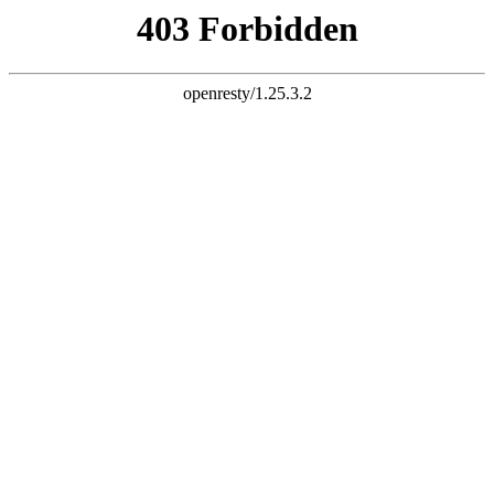
天生赢家一触即发凯发
您好！欢迎访问深圳市天生赢家一触即发凯发有限公司官方网站
网站首页
关于我们
业务范围
项目