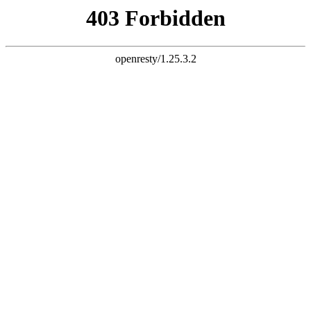
K8一触即发人生赢家



首页
公司简介

公司简介
企业文化
厂容厂貌
新闻动态

公司新闻
行业资讯
企业视频
产品展示

液压翻板机
集装箱翻转机