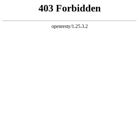
K8一触即发人生赢家



首页
公司简介

公司简介
企业文化
厂容厂貌
新闻动态

公司新闻
行业资讯
企业视频
产品展示

液压翻板机
集装箱翻转机