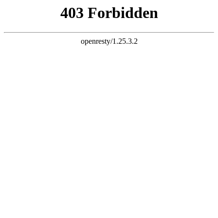
K8一触即发人生赢家



首页
公司简介

公司简介
企业文化
厂容厂貌
新闻动态

公司新闻
行业资讯
企业视频
产品展示

液压翻板机
集装箱翻转机