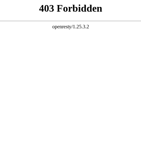
司官方网站
业务范围
项目案例
产品展示
新闻动态