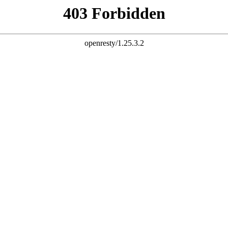
司官方网站
业务范围
项目案例
产品展示
新闻动态