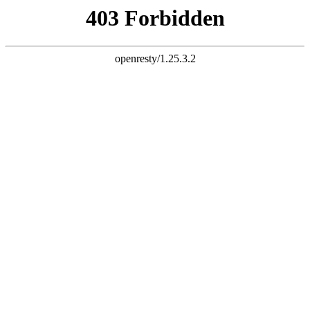
K8一触即发人生赢家



首页
公司简介

公司简介
企业文化
厂容厂貌
新闻动态

公司新闻
行业资讯
企业视频
产品展示

液压翻板机
集装箱翻转机