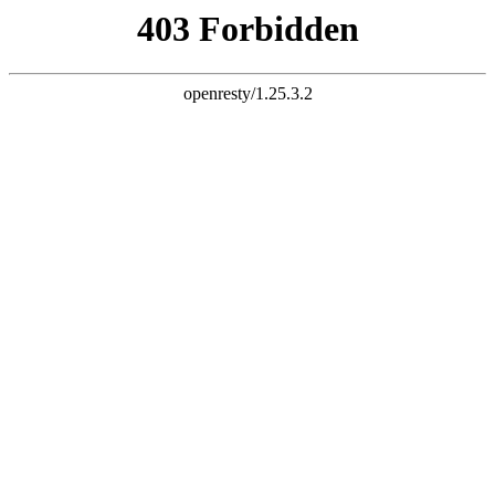
K8一触即发人生赢家



首页
公司简介

公司简介
企业文化
厂容厂貌
新闻动态

公司新闻
行业资讯
企业视频
产品展示

液压翻板机
集装箱翻转机