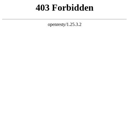
K8一触即发人生赢家



首页
公司简介

公司简介
企业文化
厂容厂貌
新闻动态

公司新闻
行业资讯
企业视频
产品展示

液压翻板机
集装箱翻转机